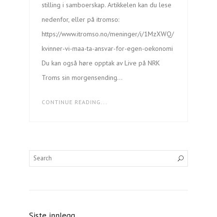
stilling i samboerskap. Artikkelen kan du lese
nedenfor, eller på itromso:
https://www.itromso.no/meninger/i/1MzXWQ/
kvinner-vi-maa-ta-ansvar-for-egen-oekonomi
Du kan også høre opptak av Live på NRK
Troms sin morgensending…
CONTINUE READING...
Søk
Siste innlegg