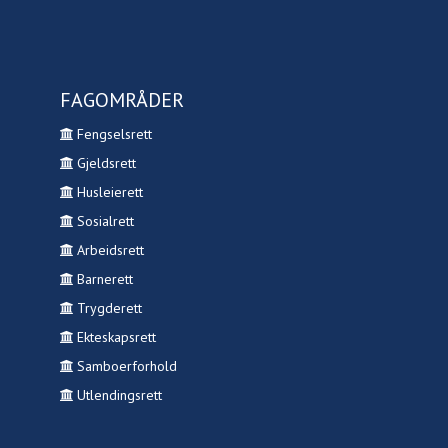
FAGOMRÅDER
Fengselsrett
Gjeldsrett
Husleierett
Sosialrett
Arbeidsrett
Barnerett
Trygderett
Ekteskapsrett
Samboerforhold
Utlendingsrett