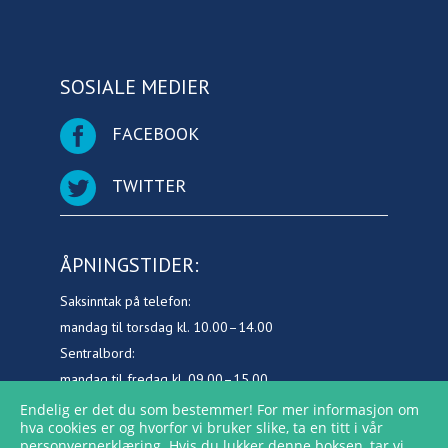
SOSIALE MEDIER
FACEBOOK
TWITTER
ÅPNINGSTIDER:
Saksinntak på telefon:
mandag til torsdag kl. 10.00–14.00
Sentralbord:
mandag til fredag kl. 09.00–15.00
Endelig er det du som bestemmer! For mer informasjon om
hva cookies er og hvorfor vi bruker slike, ta en titt i vår
personvernerklæring
. Hvis du lukker denne boksen, tar vi