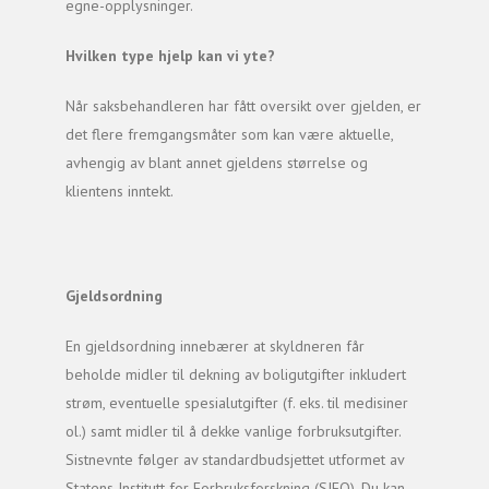
egne-opplysninger.
Hvilken type hjelp kan vi yte?
Når saksbehandleren har fått oversikt over gjelden, er
det flere fremgangsmåter som kan være aktuelle,
avhengig av blant annet gjeldens størrelse og
klientens inntekt.
Gjeldsordning
En gjeldsordning innebærer at skyldneren får
beholde midler til dekning av boligutgifter inkludert
strøm, eventuelle spesialutgifter (f. eks. til medisiner
ol.) samt midler til å dekke vanlige forbruksutgifter.
Sistnevnte følger av standardbudsjettet utformet av
Statens Institutt for Forbruksforskning (SIFO). Du kan