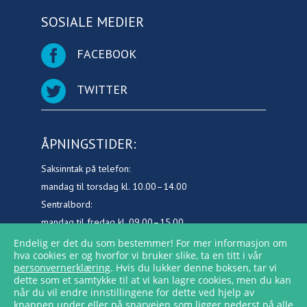
SOSIALE MEDIER
FACEBOOK
TWITTER
ÅPNINGSTIDER:
Saksinntak på telefon:
mandag til torsdag kl. 10.00–14.00
Sentralbord:
mandag til fredag kl. 09.00–15.00
Endelig er det du som bestemmer! For mer informasjon om
hva cookies er og hvorfor vi bruker slike, ta en titt i vår
personvernerklæring
. Hvis du lukker denne boksen, tar vi
dette som et samtykke til at vi kan lagre cookies, men du kan
når du vil endre innstillingene for dette ved hjelp av
knappen under eller på snarveien som ligger nederst på alle