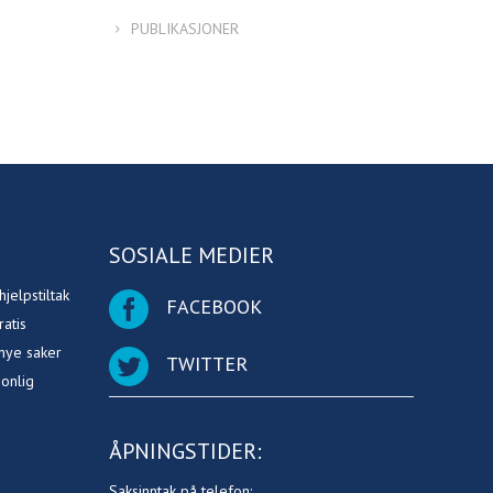
PUBLIKASJONER
SOSIALE MEDIER
jelpstiltak
FACEBOOK
ratis
 nye saker
TWITTER
sonlig
ÅPNINGSTIDER:
Saksinntak på telefon: