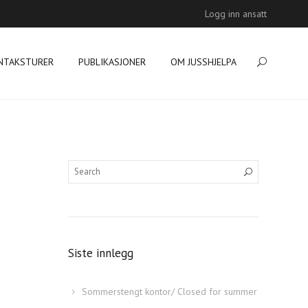
Logg inn ansatt
NTAKSTURER
PUBLIKASJONER
OM JUSSHJELPA
Søk
Siste innlegg
Sommerstengt kontor/ Closed for summer