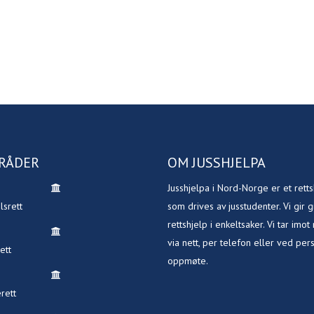
RÅDER
OM JUSSHJELPA
Jusshjelpa i Nord-Norge er et rettsh
lsrett
som drives av jusstudenter. Vi gir g
rettshjelp i enkeltsaker. Vi tar imot
via nett, per telefon eller ved per
ett
oppmøte.
rett