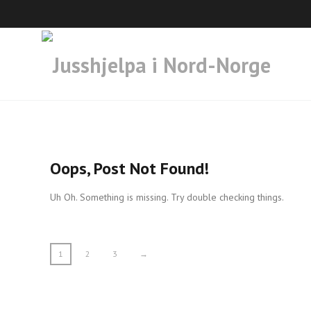
Oops, Post Not Found!
Uh Oh. Something is missing. Try double checking things.
1
2
3
→