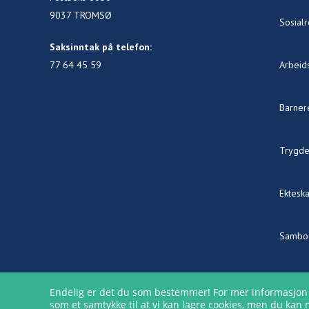
9037 TROMSØ
Sosialr
Saksinntak på telefon:
77 64 45 59
Arbeids
Barner
Trygde
Ekteska
Samboe
Utlendi
Endelig er det du som bestemmer! For mer informasjon om 
som et samtykke til at vi kan lagre cookies, men du kan 