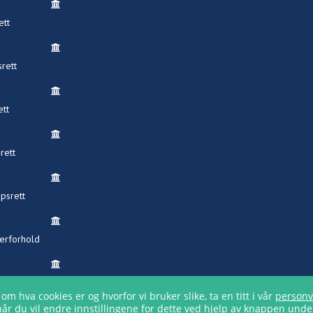
ett
rett
ett
rett
psrett
rforhold
ngsrett
hva cookies er og hvorfor vi bruker slike, ta en titt i vår
personv
når du vil endre innstillingene for dette ved hjelp av knappen under